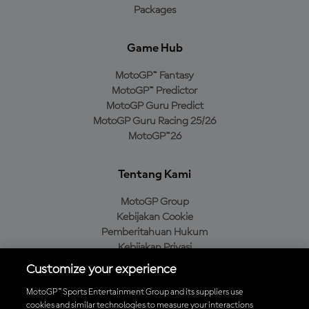
Packages
Game Hub
MotoGP™ Fantasy
MotoGP™ Predictor
MotoGP Guru Predict
MotoGP Guru Racing 25/26
MotoGP™26
Tentang Kami
MotoGP Group
Kebijakan Cookie
Pemberitahuan Hukum
Kebijakan Privasi
Kebijakan Pembelian
Customize your experience
MotoGP™ Sports Entertainment Group and its suppliers use
cookies and similar technologies to measure your interactions