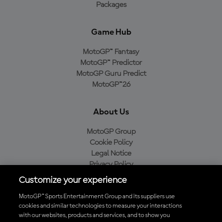
Packages
Game Hub
MotoGP™ Fantasy
MotoGP™ Predictor
MotoGP Guru Predict
MotoGP™26
About Us
MotoGP Group
Cookie Policy
Legal Notice
Privacy Policy
Purchase Policy
Customize your experience
MotoGP™ Sports Entertainment Group and its suppliers use
cookies and similar technologies to measure your interactions
with our websites, products and services, and to show you
Baixe o aplicativo oficial da MotoGP™