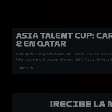
Asia Talent Cup: Ca
2 en Qatar
Disfruta de la segunda carrera del 'Round 2' con la nueva g
talentos dejando huella en el marco del GP Qatar Airways 
13 abr 2025
¡Recibe la