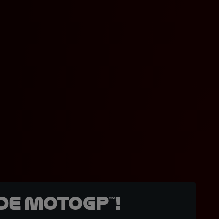
de MotoGP™!