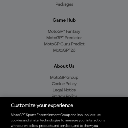
Packages
Game Hub
MotoGP™ Fantasy
MotoGP™ Predictor
MotoGP Guru Predict
MotoGP™26
About Us
MotoGP Group
Cookie Policy
Legal Notice
Privacy Policy
Purchase Policy
Customize your experience
MotoGP™ Sports Entertainment Group and its suppliers use
cookies and similar technologies to measure your interactions
with our websites, products and services, and to show you
Baixe o aplicativo oficial da MotoGP™