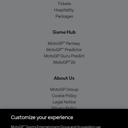
Tickets
Hospitality
Packages
Game Hub
MotoGP™ Fantasy
MotoGP™ Predictor
MotoGP Guru Predict
MotoGP™26
About Us
MotoGP Group
Cookie Policy
Legal Notice
Privacy Policy
Purchase Policy
Customize your experience
MotoGP™ Sports Entertainment Group and its suppliers use