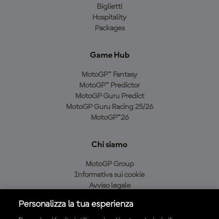
Biglietti
Hospitality
Packages
Game Hub
MotoGP™ Fantasy
MotoGP™ Predictor
MotoGP Guru Predict
MotoGP Guru Racing 25/26
MotoGP™26
Chi siamo
MotoGP Group
Informativa sui cookie
Avviso legale
Informativa sulla privacy
Personalizza la tua esperienza
Condizioni di acquisto