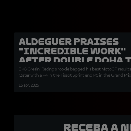
Aldeguer praises
"incredible work"
after double Doha 
five
BK8 Gresini Racing’s rookie bagged his best MotoGP results 
Qatar with a P4 in the Tissot Sprint and P5 in the Grand Prix
15 abr. 2025
Receba a 