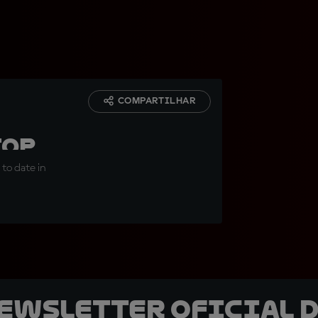
COMPARTILHAR
top
to date in
newsletter oficial d