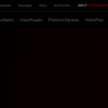
pitality
Packages
Store
Authentics
ultados
Classificação
Pilotos e Equipes
VideoPass