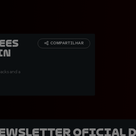
sees
COMPARTILHAR
in
backs and a
newsletter oficial d