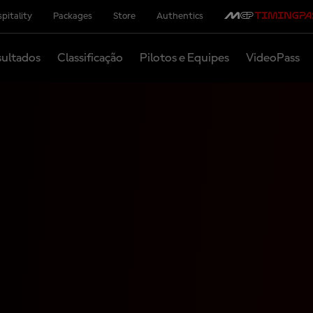
pitality
Packages
Store
Authentics
ultados
Classificação
Pilotos e Equipes
VideoPass