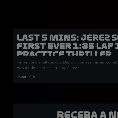
LAST 5 MINS: Jerez 
first ever 1:35 lap 
Practice thriller
Relive the dramatic end to Day 1 in Spain as crashes, come
new all-time fastest lap lit up Jerez
25 abr. 2025
Receba a 