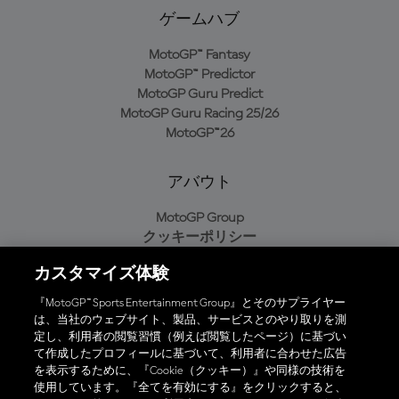
ゲームハブ
MotoGP™ Fantasy
MotoGP™ Predictor
MotoGP Guru Predict
MotoGP Guru Racing 25/26
MotoGP™26
アバウト
MotoGP Group
クッキーポリシー
利用規約
カスタマイズ体験
プライバシーポリシー
購入ポリシー
『MotoGP™ Sports Entertainment Group』とそのサプライヤー
は、当社のウェブサイト、製品、サービスとのやり取りを測
定し、利用者の閲覧習慣（例えば閲覧したページ）に基づい
て作成したプロフィールに基づいて、利用者に合わせた広告
オフィシャルアプリ
を表示するために、『Cookie（クッキー）』や同様の技術を
使用しています。『全てを有効にする』をクリックすると、