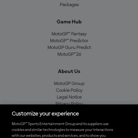
Packages
Game Hub
MotoGP™ Fantasy
MotoGP™ Predictor
MotoGP Guru Predict
MotoGP™26
About Us
MotoGP Group
Cookie Policy
Legal Notice
Privacy Policy
Purchase Policy
Customize your experience
MotoGP™ Sports Entertainment Group and its suppliers use
cookies and similar technologies to measure your interactions
with our websites, products and services, and to show you
Baixe o aplicativo oficial da MotoGP™