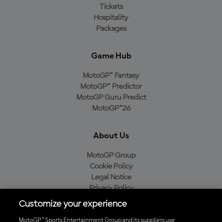
Tickets
Hospitality
Packages
Game Hub
MotoGP™ Fantasy
MotoGP™ Predictor
MotoGP Guru Predict
MotoGP™26
About Us
MotoGP Group
Cookie Policy
Legal Notice
Privacy Policy
Purchase Policy
Customize your experience
MotoGP™ Sports Entertainment Group and its suppliers use