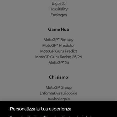
Biglietti
Hospitality
Packages
Game Hub
MotoGP™ Fantasy
MotoGP™ Predictor
MotoGP Guru Predict
MotoGP Guru Racing 25/26
MotoGP™26
Chi siamo
MotoGP Group
Informativa sui cookie
Avviso legale
Informativa sulla privacy
Personalizza la tua esperienza
Condizioni di acquisto