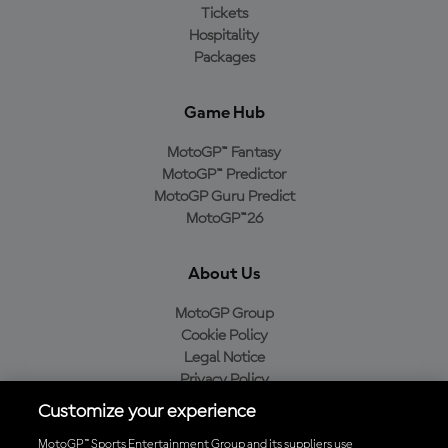
Tickets
Hospitality
Packages
Game Hub
MotoGP™ Fantasy
MotoGP™ Predictor
MotoGP Guru Predict
MotoGP™26
About Us
MotoGP Group
Cookie Policy
Legal Notice
Privacy Policy
Purchase Policy
Customize your experience
MotoGP™ Sports Entertainment Group and its suppliers use