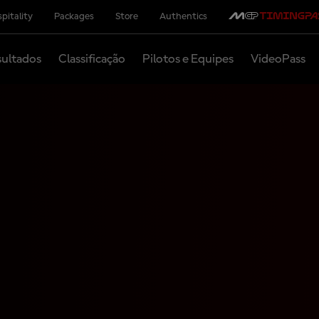
pitality
Packages
Store
Authentics
ultados
Classificação
Pilotos e Equipes
VideoPass