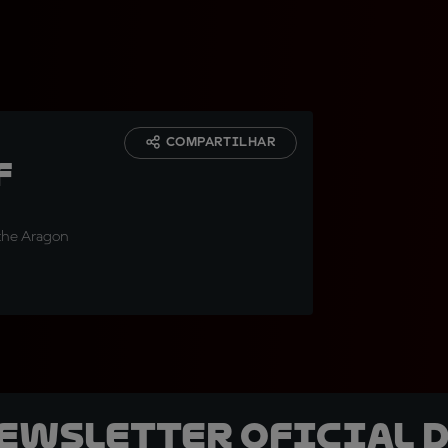
:
COMPARTILHAR
f
 the Aragon
newsletter oficial d