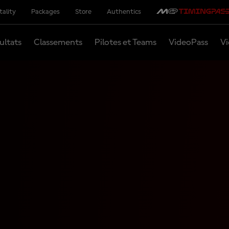
tality
Packages
Store
Authentics
ultats
Classements
Pilotes et Teams
VideoPass
Vi