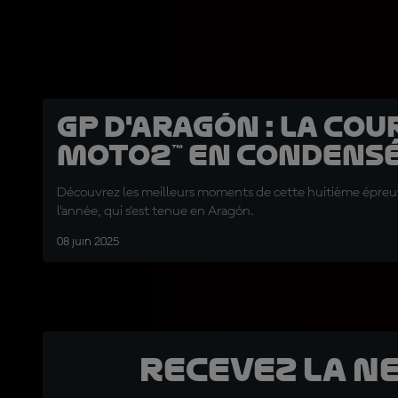
GP d'Aragón : la cou
Moto2™ en condensé
Découvrez les meilleurs moments de cette huitième épre
l'année, qui s'est tenue en Aragón.
08 juin 2025
Recevez la N