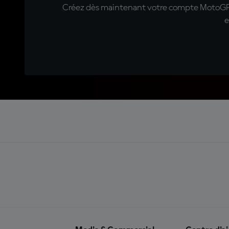
Créez dès maintenant votre compte MotoGP™ e
e