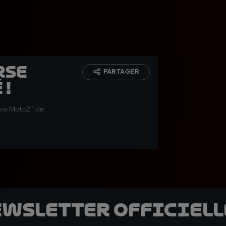
rse
PARTAGER
 !
uve Moto2™ de
ewsletter officielle