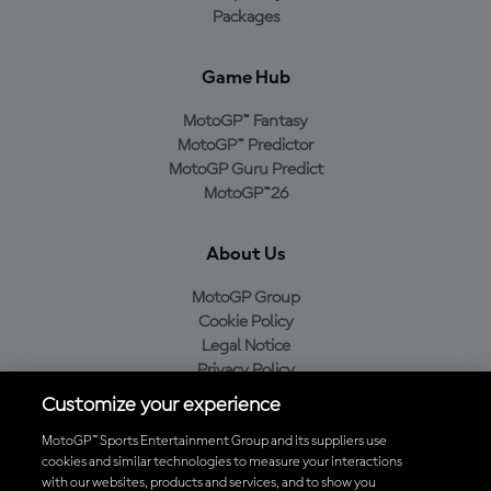
Packages
Game Hub
MotoGP™ Fantasy
MotoGP™ Predictor
MotoGP Guru Predict
MotoGP™26
About Us
MotoGP Group
Cookie Policy
Legal Notice
Privacy Policy
Purchase Policy
Customize your experience
MotoGP™ Sports Entertainment Group and its suppliers use
cookies and similar technologies to measure your interactions
with our websites, products and services, and to show you
Baixe o aplicativo oficial da MotoGP™