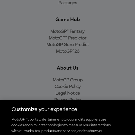
Packages
Game Hub
MotoGP™ Fantasy
MotoGP™ Predictor
MotoGP Guru Predict
MotoGP™26
About Us
MotoGP Group
Cookie Policy
Legal Notice
Privacy Policy
Purchase Policy
Customize your experience
MotoGP™ Sports Entertainment Group and its suppliers use
cookies and similar technologies to measure your interactions
with our websites, products and services, and to show you
Baixe o aplicativo oficial da MotoGP™