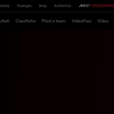
itality
Packages
Shop
Authentics
ultati
Classifiche
Piloti e team
VideoPass
Video