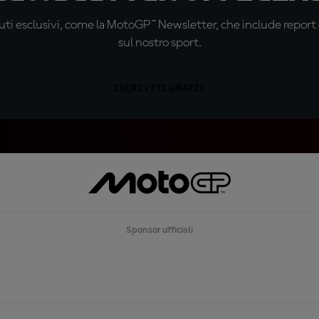
ti esclusivi, come la MotoGP™ Newsletter, che include report de
sul nostro sport.
ISCRIVITI GRATIS
Sponsor ufficiali