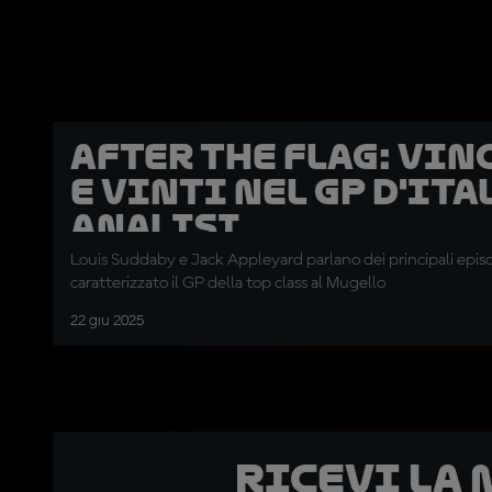
After the Flag: vin
e vinti nel GP d'Ital
analisi
Louis Suddaby e Jack Appleyard parlano dei principali epis
caratterizzato il GP della top class al Mugello
22 giu 2025
Ricevi la