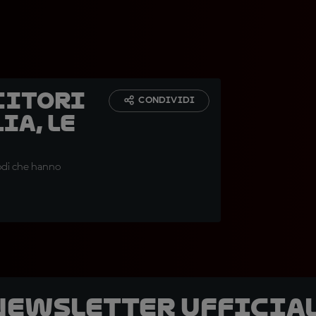
citori
CONDIVIDI
ia, le
odi che hanno
 newsletter ufficial