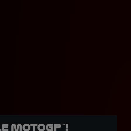
e MotoGP™!