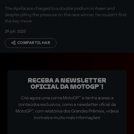
The Aprilia ace charged to a double podium in Assen and
despite piling the pressure on the race winner, he couldn't find
the key move
29 jun. 2025
COMPARTILHAR
Receba a newsletter
oficial da MotoGP™!
Crie agora uma conta MotoGP™ e tenha acesso a
conteúdos exclusivos, como a newsletter oficial da
MotoGP™, com relatórios dos Grandes Prêmios, vídeos
incríveis e muito mais informações!