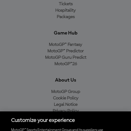
Tickets
Hospitality
Packages
Game Hub
MotoGP™ Fantasy
MotoGP™ Predictor
MotoGP Guru Predict
MotoGP™26
About Us
MotoGP Group
Cookie Policy
Legal Notice
Privacy Policy
Purchase Policy
Customize your experience
MotoGP™ Sports Entertainment Group and its suppliers use