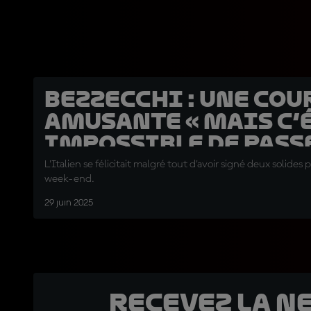
Bezzecchi : Une cou
amusante « mais c’
impossible de pass
Marc »
L'Italien se félicitait malgré tout d'avoir signé deux solide
week-end.
29 juin 2025
Recevez la N