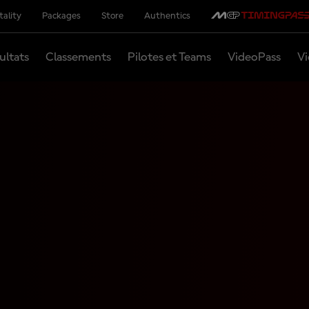
tality
Packages
Store
Authentics
ultats
Classements
Pilotes et Teams
VideoPass
Vi