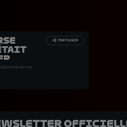
rse
PARTAGER
était
er
s podiums durant ce
ewsletter officielle