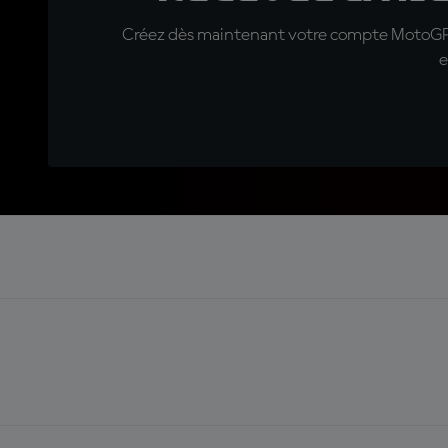
Créez dès maintenant votre compte MotoGP™ e
e