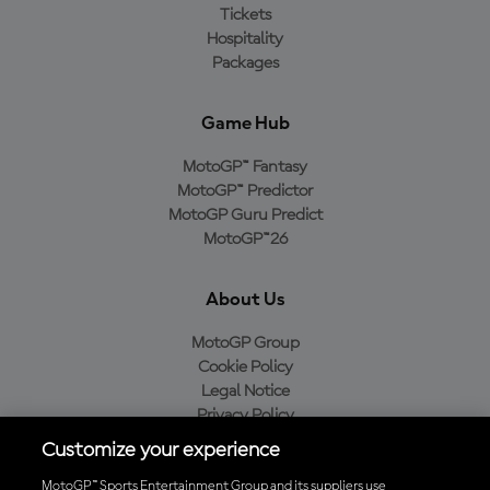
Tickets
Hospitality
Packages
Game Hub
MotoGP™ Fantasy
MotoGP™ Predictor
MotoGP Guru Predict
MotoGP™26
About Us
MotoGP Group
Cookie Policy
Legal Notice
Privacy Policy
Purchase Policy
Customize your experience
MotoGP™ Sports Entertainment Group and its suppliers use