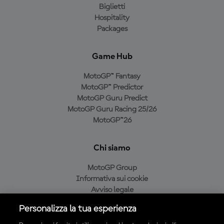
Biglietti
Hospitality
Packages
Game Hub
MotoGP™ Fantasy
MotoGP™ Predictor
MotoGP Guru Predict
MotoGP Guru Racing 25/26
MotoGP™26
Chi siamo
MotoGP Group
Informativa sui cookie
Avviso legale
Informativa sulla privacy
Personalizza la tua esperienza
Condizioni di acquisto