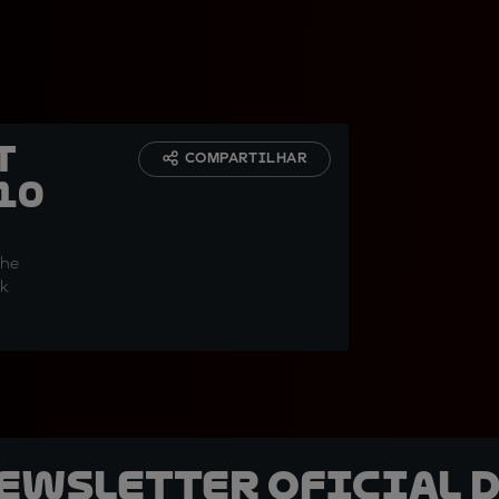
t
COMPARTILHAR
10
the
ck
newsletter oficial d