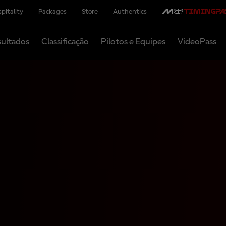
pitality
Packages
Store
Authentics
ultados
Classificação
Pilotos e Equipes
VideoPass