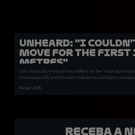
UNHEARD: "I couldn'
move for the first 
metres"
Join the podium trio as they reflect on the Tissot Sprint at 
Indonesian GP, and the start that led to a brilliant comeba
04 out. 2025
Receba a 