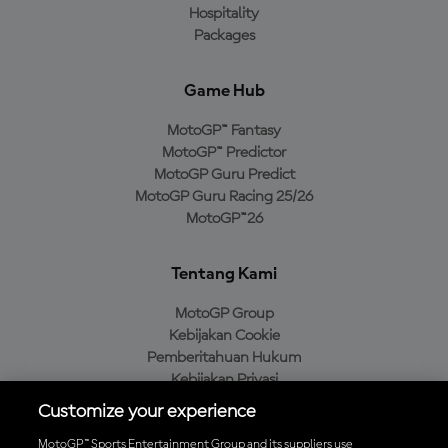
Hospitality
Packages
Game Hub
MotoGP™ Fantasy
MotoGP™ Predictor
MotoGP Guru Predict
MotoGP Guru Racing 25/26
MotoGP™26
Tentang Kami
MotoGP Group
Kebijakan Cookie
Pemberitahuan Hukum
Kebijakan Privasi
Kebijakan Pembelian
Customize your experience
MotoGP™ Sports Entertainment Group and its suppliers use