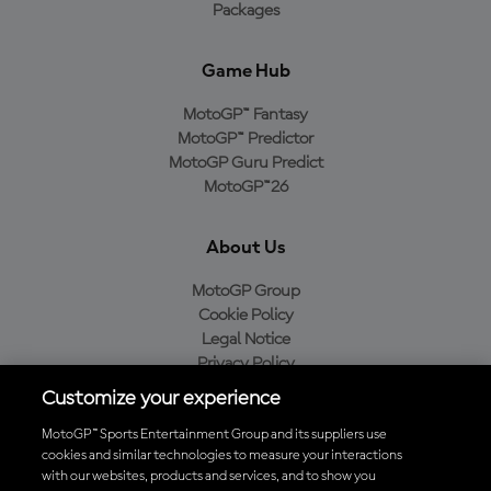
Packages
Game Hub
MotoGP™ Fantasy
MotoGP™ Predictor
MotoGP Guru Predict
MotoGP™26
About Us
MotoGP Group
Cookie Policy
Legal Notice
Privacy Policy
Purchase Policy
Customize your experience
MotoGP™ Sports Entertainment Group and its suppliers use
cookies and similar technologies to measure your interactions
with our websites, products and services, and to show you
Baixe o aplicativo oficial da MotoGP™