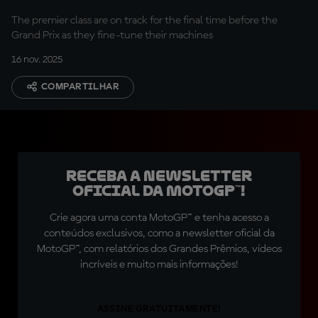
The premier class are on track for the final time before the
Grand Prix as they fine-tune their machines
16 nov. 2025
COMPARTILHAR
Receba a newsletter
oficial da MotoGP™!
Crie agora uma conta MotoGP™ e tenha acesso a
conteúdos exclusivos, como a newsletter oficial da
MotoGP™, com relatórios dos Grandes Prêmios, vídeos
incríveis e muito mais informações!
ASSINE GRATUITAMENTE!