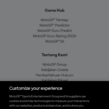
Game Hub
MotoGP™ Fantasy
MotoGP™ Predictor
MotoGP Guru Predict
MotoGP Guru Racing 25/26
MotoGP™26
Tentang Kami
MotoGP Group
Kebijakan Cookie
Pemberitahuan Hukum
Kebijakan Privasi
Kebijakan Pembelian
Customize your experience
MotoGP™ Sports Entertainment Group and its suppliers use
cookies and similar technologies to measure your interactions
with our websites, products and services, and to show you
Unduh Aplikasi Resmi MotoGP™