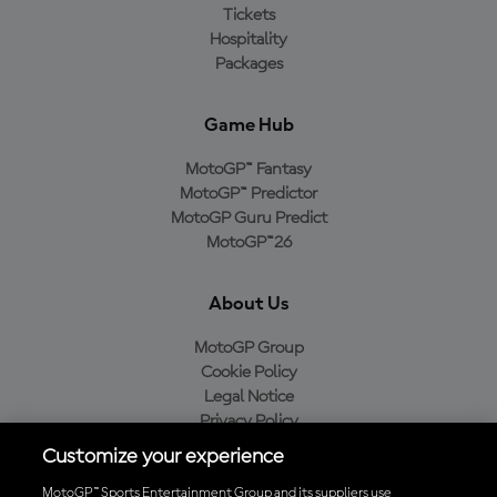
Tickets
Hospitality
Packages
Game Hub
MotoGP™ Fantasy
MotoGP™ Predictor
MotoGP Guru Predict
MotoGP™26
About Us
MotoGP Group
Cookie Policy
Legal Notice
Privacy Policy
Purchase Policy
Customize your experience
MotoGP™ Sports Entertainment Group and its suppliers use