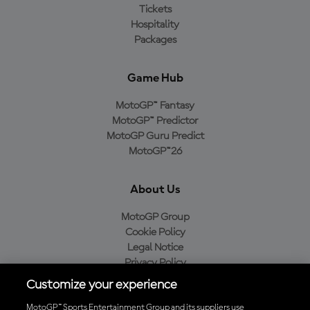
Tickets
Hospitality
Packages
Game Hub
MotoGP™ Fantasy
MotoGP™ Predictor
MotoGP Guru Predict
MotoGP™26
About Us
MotoGP Group
Cookie Policy
Legal Notice
Privacy Policy
Purchase Policy
Customize your experience
MotoGP™ Sports Entertainment Group and its suppliers use