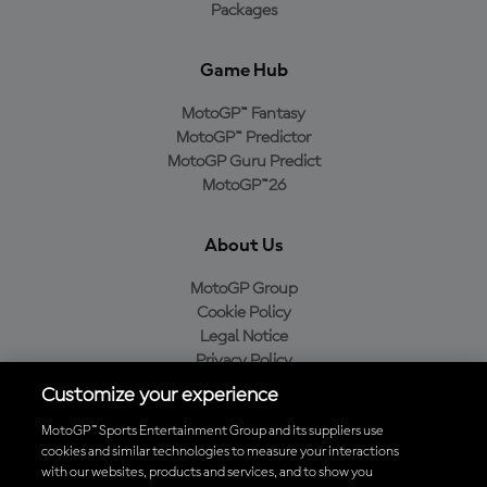
Packages
Game Hub
MotoGP™ Fantasy
MotoGP™ Predictor
MotoGP Guru Predict
MotoGP™26
About Us
MotoGP Group
Cookie Policy
Legal Notice
Privacy Policy
Purchase Policy
Customize your experience
MotoGP™ Sports Entertainment Group and its suppliers use
cookies and similar technologies to measure your interactions
with our websites, products and services, and to show you
Baixe o aplicativo oficial da MotoGP™