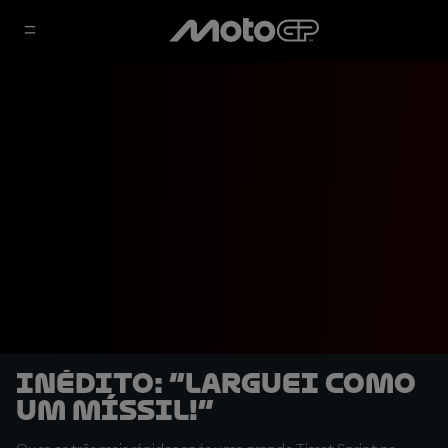
INÉDITO: “Larguei como
um míssil!”