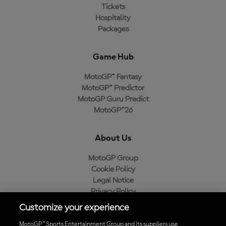
Tickets
Hospitality
Packages
Game Hub
MotoGP™ Fantasy
MotoGP™ Predictor
MotoGP Guru Predict
MotoGP™26
About Us
MotoGP Group
Cookie Policy
Legal Notice
Privacy Policy
Purchase Policy
Customize your experience
MotoGP™ Sports Entertainment Group and its suppliers use