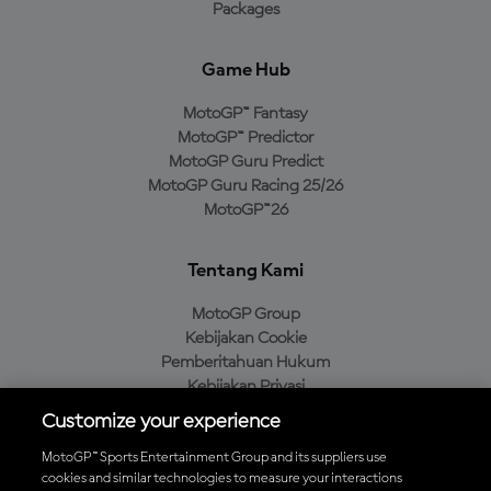
Packages
Game Hub
MotoGP™ Fantasy
MotoGP™ Predictor
MotoGP Guru Predict
MotoGP Guru Racing 25/26
MotoGP™26
Tentang Kami
MotoGP Group
Kebijakan Cookie
Pemberitahuan Hukum
Kebijakan Privasi
Kebijakan Pembelian
Customize your experience
MotoGP™ Sports Entertainment Group and its suppliers use
cookies and similar technologies to measure your interactions