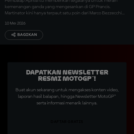
Pembalap Aprilia itu memberikan segalanya untuk meraih
kemenangan ganda yang mengesankan di GP Prancis.
Martinator kini hanya terpaut satu poin dari Marco Bezzecchi
pada klasemen Kejuaraan.
10 Mei 2026
BAGIKAN
Dapatkan Newsletter
Resmi MotoGP™!
Buat akun sekarang untuk mengakses konten video,
laporan hasil balapan, hingga Newsletter MotoGP™
serta informasi menarik lainnya.
DAFTAR GRATIS