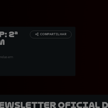
: 2ª
COMPARTILHAR
em
trelas em
newsletter oficial d