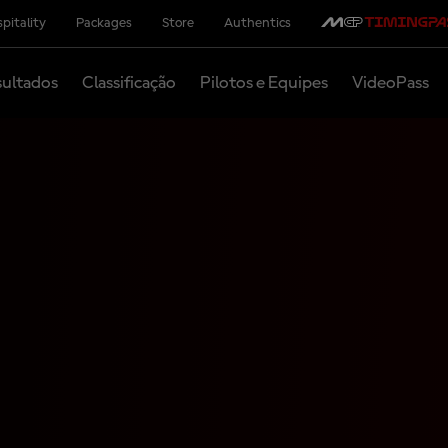
pitality
Packages
Store
Authentics
ultados
Classificação
Pilotos e Equipes
VideoPass