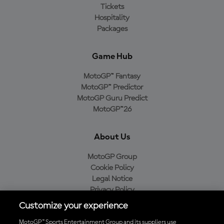
Tickets
Hospitality
Packages
Game Hub
MotoGP™ Fantasy
MotoGP™ Predictor
MotoGP Guru Predict
MotoGP™26
About Us
MotoGP Group
Cookie Policy
Legal Notice
Privacy Policy
Purchase Policy
Customize your experience
MotoGP™ Sports Entertainment Group and its suppliers use