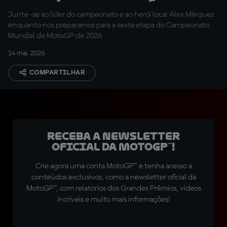
Martín e Alex Márquez
Junte-se ao líder do campeonato e ao herói local Alex Márquez
enquanto nos preparamos para a sexta etapa do Campeonato
Mundial de MotoGP de 2026
14 mai. 2026
COMPARTILHAR
Receba a newsletter
oficial da MotoGP™!
Crie agora uma conta MotoGP™ e tenha acesso a
conteúdos exclusivos, como a newsletter oficial da
MotoGP™, com relatórios dos Grandes Prêmios, vídeos
incríveis e muito mais informações!