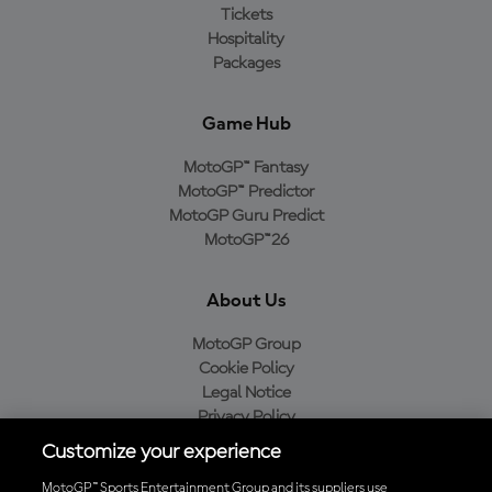
Tickets
Hospitality
Packages
Game Hub
MotoGP™ Fantasy
MotoGP™ Predictor
MotoGP Guru Predict
MotoGP™26
About Us
MotoGP Group
Cookie Policy
Legal Notice
Privacy Policy
Purchase Policy
Customize your experience
MotoGP™ Sports Entertainment Group and its suppliers use