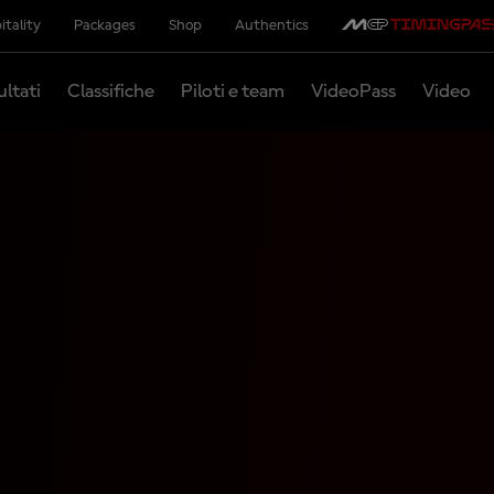
itality
Packages
Shop
Authentics
ultati
Classifiche
Piloti e team
VideoPass
Video