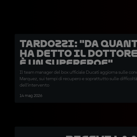
Tardozzi: "Da quant
ha detto il dottor
è un supereroe"
Il team manager del box ufficiale Ducati aggiorna sulle condi
Marquez, sui tempi di recupero e soprattutto sulle difficolt
dell'intervento
14 mag 2026