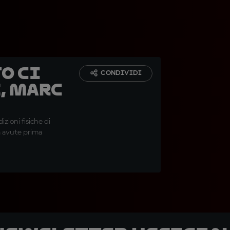
o ci
CONDIVIDI
e, Marc
zioni fisiche di
à avute prima