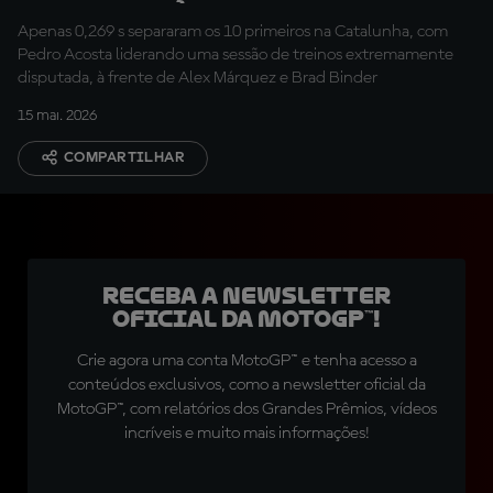
sexta-feira atingem
Apenas 0,269 s separaram os 10 primeiros na Catalunha, com
mínimos históricos
Pedro Acosta liderando uma sessão de treinos extremamente
disputada, à frente de Alex Márquez e Brad Binder
15 mai. 2026
COMPARTILHAR
Receba a newsletter
oficial da MotoGP™!
Crie agora uma conta MotoGP™ e tenha acesso a
conteúdos exclusivos, como a newsletter oficial da
MotoGP™, com relatórios dos Grandes Prêmios, vídeos
incríveis e muito mais informações!