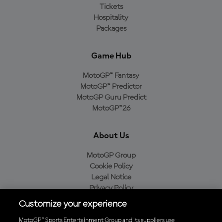
Tickets
Hospitality
Packages
Game Hub
MotoGP™ Fantasy
MotoGP™ Predictor
MotoGP Guru Predict
MotoGP™26
About Us
MotoGP Group
Cookie Policy
Legal Notice
Privacy Policy
Purchase Policy
Customize your experience
MotoGP™ Sports Entertainment Group and its suppliers use