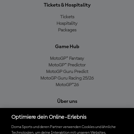
Tickets & Hospitality
Tickets
Hospitality
Packages
Game Hub
MotoGP™ Fantasy
MotoGP™ Predictor
MotoGP Guru Predict
MotoGP Guru Racing 25/26
MotoGP™26
Über uns
MotoGP Group
Optimiere dein Online-Erlebnis
Cookie-Richtlinien
Geschäftsbedingungen
Dorna Sports und deren Partner verwenden Cookies und ähnliche
Technologien, um deine Interaktion mit unseren Websites,
Datenschutzrichtlinien