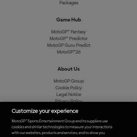
Packages
Game Hub
MotoGP™ Fantasy
MotoGP™ Predictor
MotoGP Guru Predict
MotoGP™26
About Us
MotoGP Group
Cookie Policy
Legal Notice
Privacy Policy
Purchase Policy
Customize your experience
MotoGP™ Sports Entertainment Group and its suppliers use
cookies and similar technologies to measure your interactions
with our websites, products and services, and to show you
Baixe o aplicativo oficial da MotoGP™