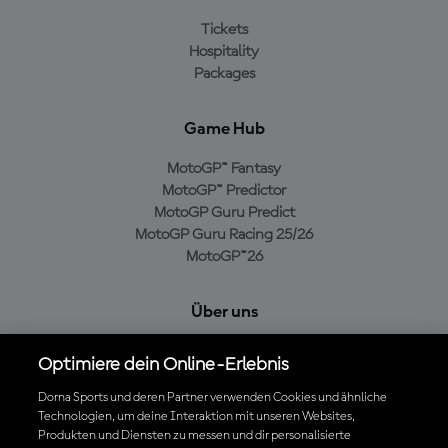
Tickets
Hospitality
Packages
Game Hub
MotoGP™ Fantasy
MotoGP™ Predictor
MotoGP Guru Predict
MotoGP Guru Racing 25/26
MotoGP™26
Über uns
MotoGP Group
Optimiere dein Online-Erlebnis
Cookie-Richtlinien
Geschäftsbedingungen
Dorna Sports und deren Partner verwenden Cookies und ähnliche
Technologien, um deine Interaktion mit unseren Websites,
Datenschutzrichtlinien
Produkten und Diensten zu messen und dir personalisierte
Kaufrichtlinie