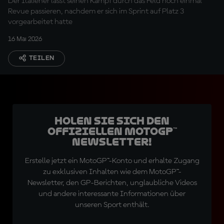
Der Italiener lässt seinen Kampf durch das Feld noch einmal
Revue passieren, nachdem er sich im Sprint auf Platz 3
vorgearbeitet hatte
16 Mai 2026
TEILEN
Holen Sie sich den
offiziellen MotoGP™
Newsletter!
Erstelle jetzt ein MotoGP™-Konto und erhalte Zugang
zu exklusiven Inhalten wie dem MotoGP™-
Newsletter, den GP-Berichten, unglaubliche Videos
und andere interessante Informationen über
unseren Sport enthält.