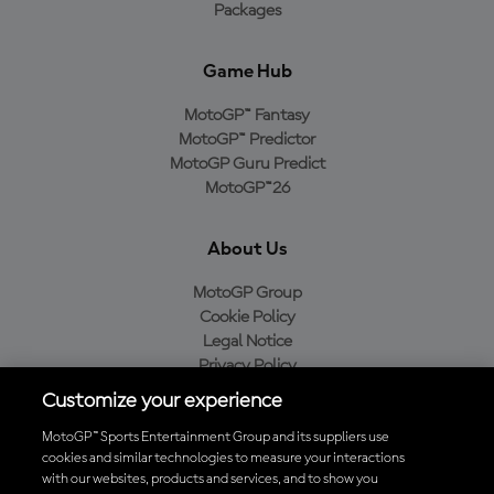
Packages
Game Hub
MotoGP™ Fantasy
MotoGP™ Predictor
MotoGP Guru Predict
MotoGP™26
About Us
MotoGP Group
Cookie Policy
Legal Notice
Privacy Policy
Purchase Policy
Customize your experience
MotoGP™ Sports Entertainment Group and its suppliers use
cookies and similar technologies to measure your interactions
with our websites, products and services, and to show you
Baixe o aplicativo oficial da MotoGP™