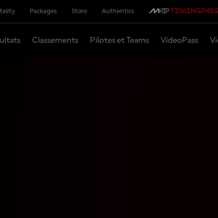
tality
Packages
Store
Authentics
ultats
Classements
Pilotes et Teams
VideoPass
Vi