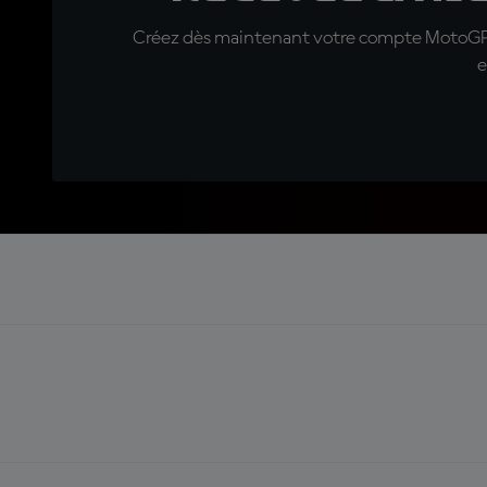
Créez dès maintenant votre compte MotoGP™ e
e