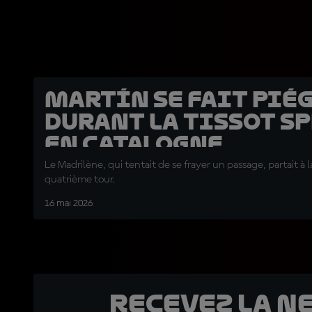
Martín se fait pié
durant la Tissot S
en Catalogne
Le Madrilène, qui tentait de se frayer un passage, partait à l
quatrième tour.
16 mai 2026
Recevez la N