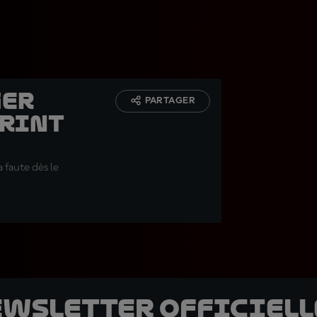
ger
PARTAGER
print
a faute dès le
ewsletter officielle