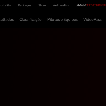
pitality
Packages
Store
Authentics
ultados
Classificação
Pilotos e Equipes
VideoPass