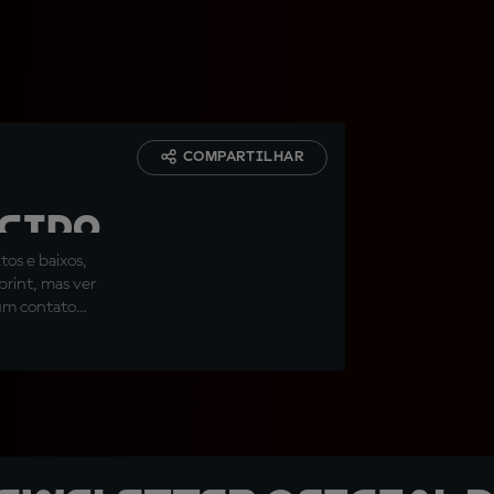
COMPARTILHAR
ecido
tos e baixos,
print, mas ver
um contato