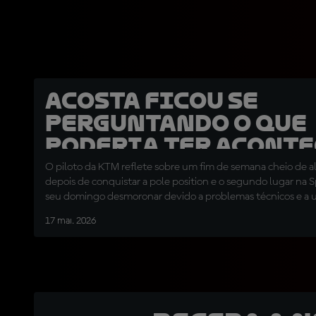
Acosta ficou se
perguntando o que
poderia ter acont
O piloto da KTM reflete sobre um fim de semana cheio de al
depois de conquistar a pole position e o segundo lugar na S
seu domingo desmoronar devido a problemas técnicos e a 
que pôs fim à sua corrida.
17 mai. 2026