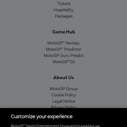
Tickets
Hospitality
Packages
Game Hub
MotoGP™ Fantasy
MotoGP™ Predictor
MotoGP Guru Predict
MotoGP™26
About Us
MotoGP Group
Cookie Policy
Legal Notice
Privacy Policy
Purchase Policy
Customize your experience
MotoGP™ Sports Entertainment Group and its suppliers use