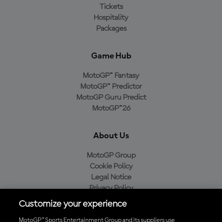
Tickets
Hospitality
Packages
Game Hub
MotoGP™ Fantasy
MotoGP™ Predictor
MotoGP Guru Predict
MotoGP™26
About Us
MotoGP Group
Cookie Policy
Legal Notice
Privacy Policy
Purchase Policy
Customize your experience
MotoGP™ Sports Entertainment Group and its suppliers use