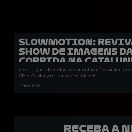
SLOWMOTION: Reviv
show de imagens d
corrida na Catalu
Reveja alguns dos melhores momentos da "aquarela em dua
GP da Catalunya na super câmera lenta!
17 mai. 2026
Receba a 