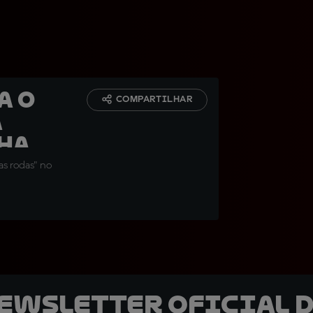
a o
COMPARTILHAR
a
nha
s rodas" no
newsletter oficial d