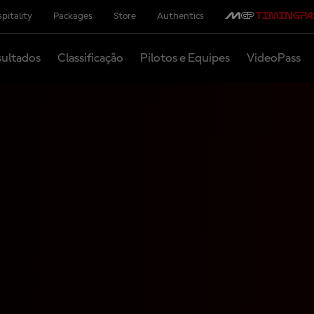
pitality
Packages
Store
Authentics
ultados
Classificação
Pilotos e Equipes
VideoPass