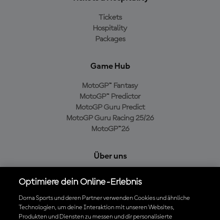
Tickets
Hospitality
Packages
Game Hub
MotoGP™ Fantasy
MotoGP™ Predictor
MotoGP Guru Predict
MotoGP Guru Racing 25/26
MotoGP™26
Über uns
MotoGP Group
Optimiere dein Online-Erlebnis
Cookie-Richtlinien
Geschäftsbedingungen
Dorna Sports und deren Partner verwenden Cookies und ähnliche
Technologien, um deine Interaktion mit unseren Websites,
Datenschutzrichtlinien
Produkten und Diensten zu messen und dir personalisierte
Kaufrichtlinie