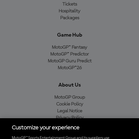
Tickets
Hospitality
Packages
Game Hub
MotoGP™ Fantasy
MotoGP™ Predictor
MotoGP Guru Predict
MotoGP™26
About Us
MotoGP Group
Cookie Policy
Legal Notice
Privacy Policy
Purchase Policy
Customize your experience
MotoGP™ Sports Entertainment Group and its suppliers use