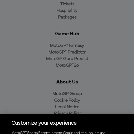
Tickets
Hospitality
Packages
Game Hub
MotoGP™ Fantasy
MotoGP™ Predictor
MotoGP Guru Predict
MotoGP™26
About Us
MotoGP Group
Cookie Policy
Legal Notice
Privacy Policy
Purchase Policy
Customize your experience
MotoGP™ Sports Entertainment Group and its suppliers use