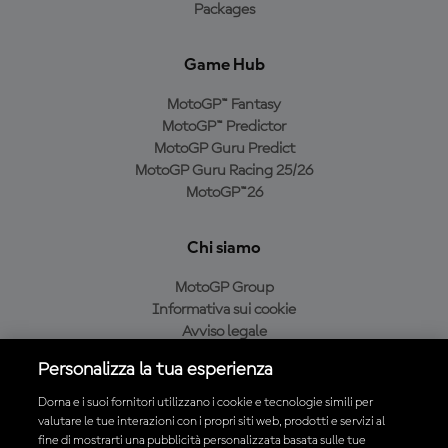
Packages
Game Hub
MotoGP™ Fantasy
MotoGP™ Predictor
MotoGP Guru Predict
MotoGP Guru Racing 25/26
MotoGP™26
Chi siamo
MotoGP Group
Informativa sui cookie
Avviso legale
Informativa sulla privacy
Personalizza la tua esperienza
Condizioni di acquisto
Dorna e i suoi fornitori utilizzano i cookie e tecnologie simili per
valutare le tue interazioni con i propri siti web, prodotti e servizi al
fine di mostrarti una pubblicità personalizzata basata sulle tue